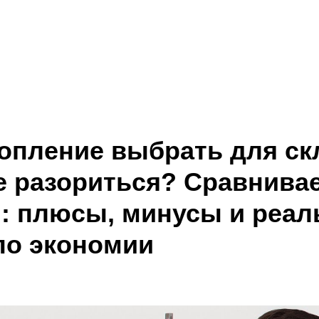
Кейсы
О компании
Контакты
топление выбрать для ск
е разориться? Сравнива
: плюсы, минусы и реа
по экономии