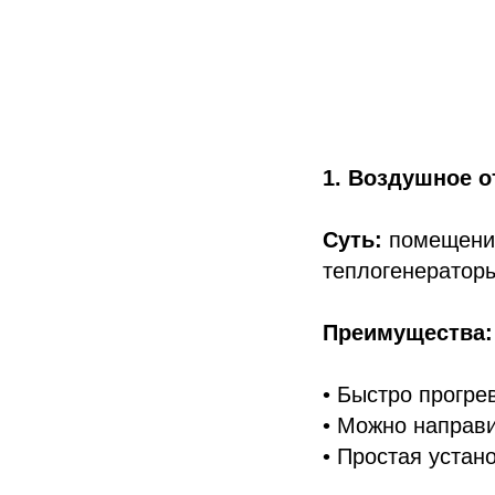
1. Воздушное о
Суть:
помещение
теплогенераторы
Преимущества:
• Быстро прогре
• Можно направи
• Простая устано