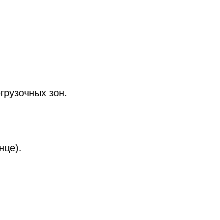
рузочных зон.
нце).