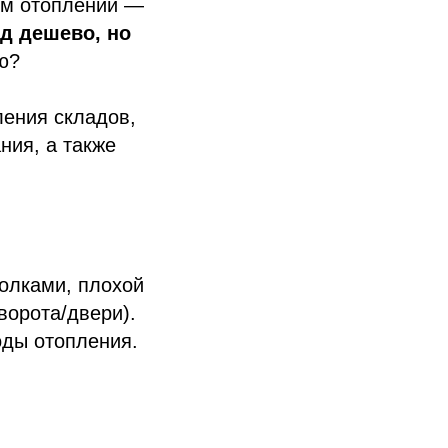
ом отоплении —
ад дешево, но
ию?
ления складов,
ния, а также
олками, плохой
ворота/двери).
оды отопления.