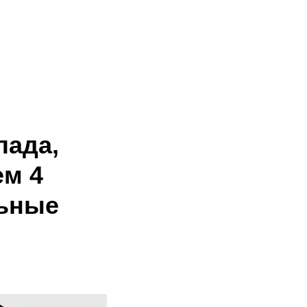
+7 495 649-65-61
Обратный звонок
лада,
ем 4
льные