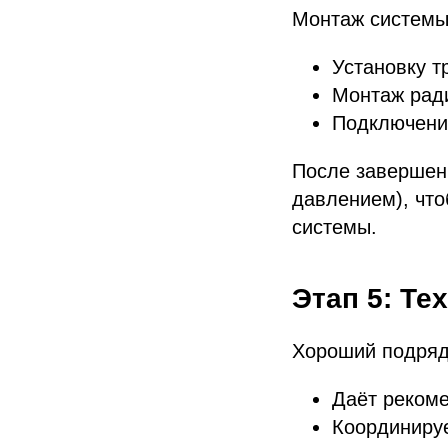
Монтаж системы
Установку т
Монтаж ради
Подключение
После завершен
давлением), что
системы.
Этап 5: Те
Хороший подрядч
Даёт рекоме
Координируе