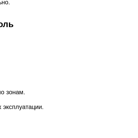
ьно.
оль
о зонам.
к эксплуатации.