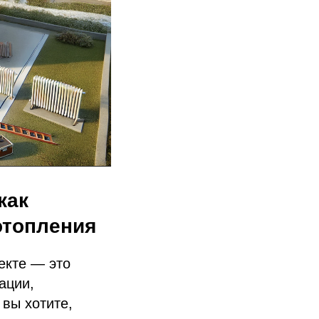
как
отопления
екте — это
ации,
 вы хотите,