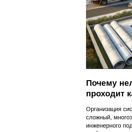
Почему нел
проходит 
Организация си
сложный, много
инженерного под