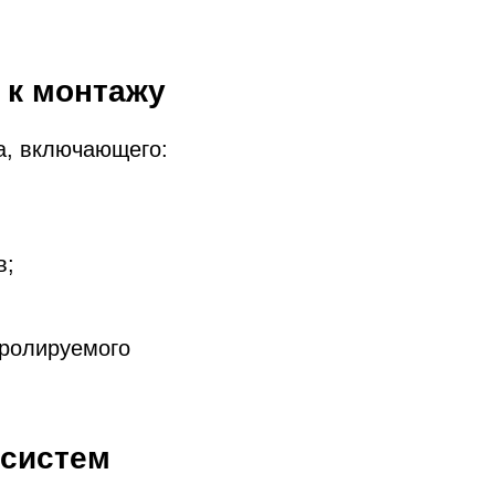
 к монтажу
а, включающего:
в;
тролируемого
 систем