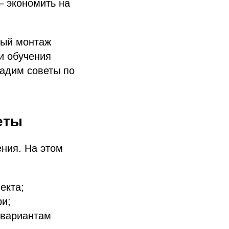
— экономить на
ный монтаж
и обучения
дадим советы по
еты
ния. На этом
екта;
ри;
 вариантам