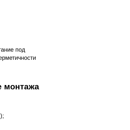
тание под
герметичности
е монтажа
);